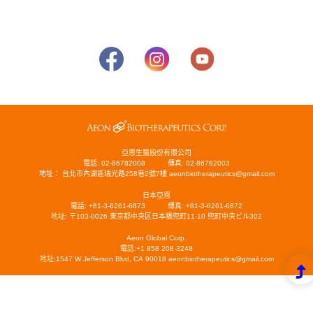
亞恩生醫股份有限公司
電話: 02-86782008
傳真: 02-86782003
地址： 台北市內湖區瑞光路258巷2號7樓 aeonbiotherapeutics@gmail.com
日本亞恩
電話: +81-3-6261-6873
傳真: +81-3-6261-6872
地址: 〒103-0026 東京都中央区日本橋兜町11-10 兜町中央ビル302
Aeon Global Corp.
電話:+1 858 208-3248
地址:1547 W Jefferson Blvd, CA 90018 aeonbiotherapeutics@gmail.com