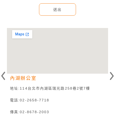
送出
內湖辦公室
R
oogle my maps
embed google m
地址:114台北市內湖區瑞光路258巷2號7樓
地
電話:02-2658-7718
電
傳真:02-8678-2003
傳